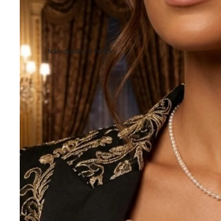
Náhrdelníky & řetízky