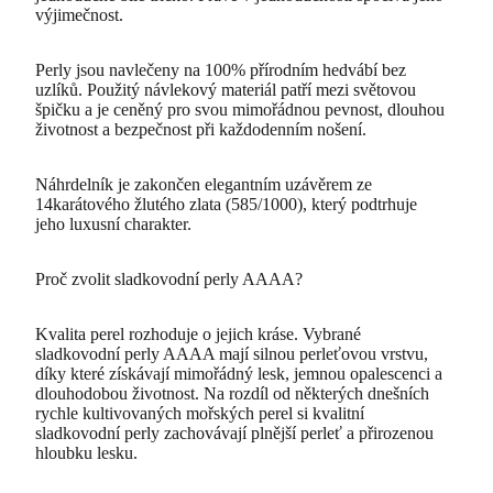
výjimečnost.
Perly jsou navlečeny na 100% přírodním hedvábí bez
uzlíků. Použitý návlekový materiál patří mezi světovou
špičku a je ceněný pro svou mimořádnou pevnost, dlouhou
životnost a bezpečnost při každodenním nošení.
Náhrdelník je zakončen elegantním uzávěrem ze
14karátového žlutého zlata (585/1000), který podtrhuje
jeho luxusní charakter.
Proč zvolit sladkovodní perly AAAA?
Kvalita perel rozhoduje o jejich kráse. Vybrané
sladkovodní perly AAAA mají silnou perleťovou vrstvu,
díky které získávají mimořádný lesk, jemnou opalescenci a
dlouhodobou životnost. Na rozdíl od některých dnešních
rychle kultivovaných mořských perel si kvalitní
sladkovodní perly zachovávají plnější perleť a přirozenou
hloubku lesku.