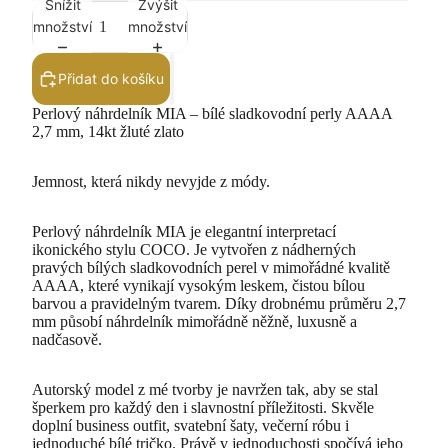
Snížit
Zvýšit
množství
množství
Přidat do košíku
Perlový náhrdelník MIA – bílé sladkovodní perly AAAA
2,7 mm, 14kt žluté zlato
Jemnost, která nikdy nevyjde z módy.
Perlový náhrdelník MIA je elegantní interpretací
ikonického stylu COCO. Je vytvořen z nádherných
pravých bílých sladkovodních perel v mimořádné kvalitě
AAAA, které vynikají vysokým leskem, čistou bílou
barvou a pravidelným tvarem. Díky drobnému průměru 2,7
mm působí náhrdelník mimořádně něžně, luxusně a
nadčasově.
Autorský model z mé tvorby je navržen tak, aby se stal
šperkem pro každý den i slavnostní příležitosti. Skvěle
doplní business outfit, svatební šaty, večerní róbu i
jednoduché bílé tričko. Právě v jednoduchosti spočívá jeho