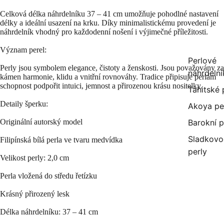
Celková délka náhrdelníku 37 – 41 cm umožňuje pohodlné nastavení
délky a ideální usazení na krku. Díky minimalistickému provedení je
náhrdelník vhodný pro každodenní nošení i výjimečné příležitosti.
Význam perel:
Perlové
Perly jsou symbolem elegance, čistoty a ženskosti. Jsou považovány za
náhrdelní
kámen harmonie, klidu a vnitřní rovnováhy. Tradice připisuje perlám
schopnost podpořit intuici, jemnost a přirozenou krásu nositelky.
Tahitské 
Detaily šperku:
Akoya pe
Originální autorský model
Barokní p
Sladkovo
Filipínská bílá perla ve tvaru medvídka
perly
Velikost perly: 2,0 cm
Perla vložená do středu řetízku
Krásný přirozený lesk
Délka náhrdelníku: 37 – 41 cm