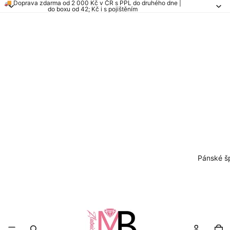
🚚 Doprava zdarma od 2 000 Kč v ČR s PPL do druhého dne |
do boxu od 42; Kč i s pojištěním
Pánské š