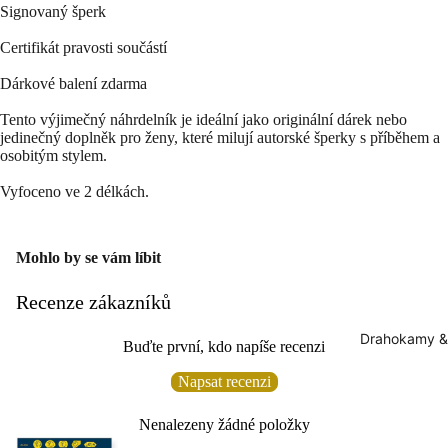
Signovaný šperk
Certifikát pravosti součástí
Dárkové balení zdarma
Tento výjimečný náhrdelník je ideální jako originální dárek nebo
jedinečný doplněk pro ženy, které milují autorské šperky s příběhem a
osobitým stylem.
Vyfoceno ve 2 délkách.
Mohlo by se vám líbit
Recenze zákazníků
Drahokamy &
Buďte první, kdo napíše recenzi
Napsat recenzi
Nenalezeny žádné položky