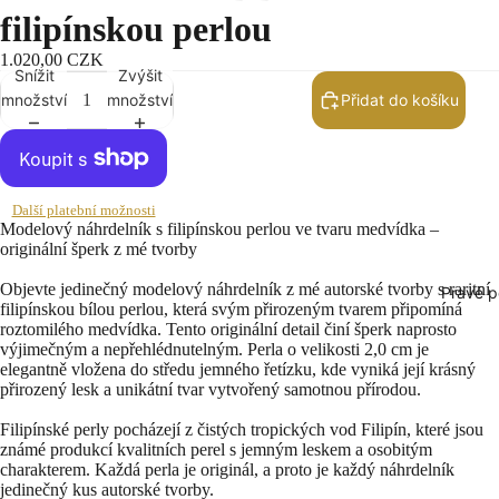
filipínskou perlou
1.020,00 CZK
Snížit
Zvýšit
množství
množství
Přidat do košíku
Další platební možnosti
Modelový náhrdelník s filipínskou perlou ve tvaru medvídka –
originální šperk z mé tvorby
Objevte jedinečný modelový náhrdelník z mé autorské tvorby s raritní
Pravé p
filipínskou bílou perlou, která svým přirozeným tvarem připomíná
roztomilého medvídka. Tento originální detail činí šperk naprosto
výjimečným a nepřehlédnutelným. Perla o velikosti 2,0 cm je
elegantně vložena do středu jemného řetízku, kde vyniká její krásný
přirozený lesk a unikátní tvar vytvořený samotnou přírodou.
Filipínské perly pocházejí z čistých tropických vod Filipín, které jsou
známé produkcí kvalitních perel s jemným leskem a osobitým
charakterem. Každá perla je originál, a proto je každý náhrdelník
jedinečný kus autorské tvorby.