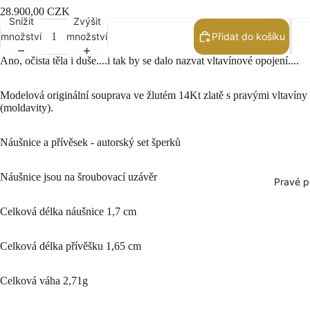
28.900,00 CZK
Snížit
Zvýšit
množství
množství
Přidat do košíku
Ano, očista těla i duše....i tak by se dalo nazvat vltavínové opojení....
Modelová originální souprava ve žlutém 14Kt zlatě s pravými vltavíny
(moldavity).
Náušnice a přívěsek - autorský set šperků
Náušnice jsou na šroubovací uzávěr
Pravé p
Celková délka náušnice 1,7 cm
Celková délka přívěšku 1,65 cm
Celková váha 2,71g