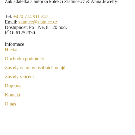
Zakladatelka a autorka kolekcí Zlatnice.cz & Anna Jewelry
Tel:
+420 774 911 247
Email:
zlatnice@zlatnice.cz
Dostupnost: Po - Ne, 8 - 20 hod.
IČO: 61252930
Informace
Hledat
Obchodní podmínky
Zásady ochrany osobních údajů
Zásady vrácení
Doprava
Kontakt
O nás
Blog
Informace o výrobci a prodejci
28.900,00 CZK
Vrátit zboží