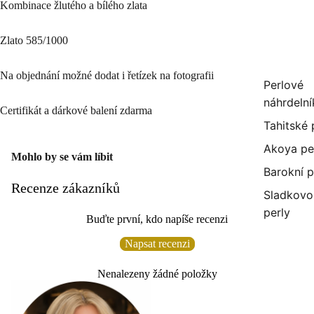
Kombinace žlutého a bílého zlata
Zlato 585/1000
Na objednání možné dodat i řetízek na fotografii
Perlové
náhrdelní
Certifikát a dárkové balení zdarma
Tahitské 
Akoya pe
Mohlo by se vám líbit
Barokní p
Recenze zákazníků
Sladkovo
perly
Buďte první, kdo napíše recenzi
Napsat recenzi
Nenalezeny žádné položky