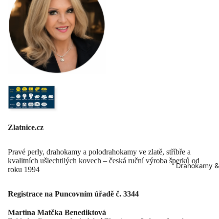
Zlatnice.cz
Pravé perly, drahokamy a polodrahokamy ve zlatě, stříbře a
kvalitních ušlechtilých kovech – česká ruční výroba šperků od
Drahokamy &
roku 1994
Registrace na Puncovním úřadě č. 3344
Martina Matčka Benediktová