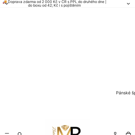
🚚 Doprava zdarma od 2 000 Kč v ČR s PPL do druhého dne |
do boxu od 42; Kč i s pojištěním
Pánské š