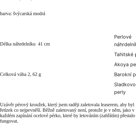
barva: švýcarská modrá
Perlové
Délka náhrdelníku 41 cm
náhrdelní
Tahitské 
Akoya pe
Barokní p
Celková váha 2, 62 g
Sladkovo
perly
Uzávěr pérový kroužek, který jsem raději zaletovala leaserem, aby byl
řetízek co nejpevněší. Běžně zaletovaný není, protože je v něm, jako v
každém zapínání ocelové pérko, které by letováním (zahřátím) přestalo
fungovat.