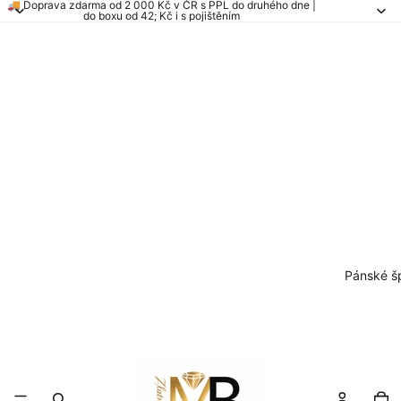
🚚 Doprava zdarma od 2 000 Kč v ČR s PPL do druhého dne |
do boxu od 42; Kč i s pojištěním
Pánské š