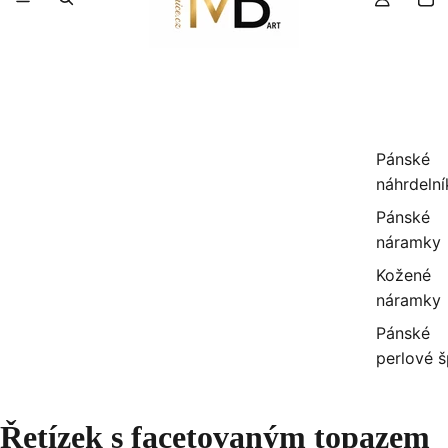
Pánské
náhrdelní
Pánské
náramky
Kožené
náramky
Pánské
perlové 
Řetízek s facetovaným topazem