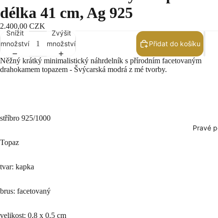
délka 41 cm, Ag 925
2.400,00 CZK
Snížit
Zvýšit
množství
množství
Přidat do košíku
Něžný krátký minimalistický náhrdelník s přírodním facetovaným
drahokamem topazem - Švýcarská modrá z mé tvorby.
stříbro 925/1000
Pravé p
Topaz
tvar: kapka
brus: facetovaný
velikost: 0,8 x 0,5 cm