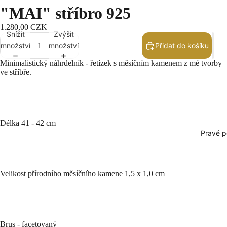
"MAI" stříbro 925
1.280,00 CZK
Snížit
Zvýšit
množství
množství
Přidat do košíku
Minimalistický náhrdelník - řetízek s měsíčním kamenem z mé tvorby
ve stříbře.
Délka 41 - 42 cm
Pravé p
Velikost přírodního měsíčního kamene 1,5 x 1,0 cm
Brus - facetovaný