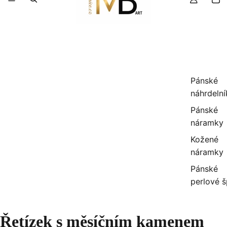
Pánské
náhrdelní
Pánské
náramky
Kožené
náramky
Pánské
perlové 
Řetízek s měsíčním kamenem