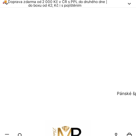
🚚 Doprava zdarma od 2 000 Kč v ČR s PPL do druhého dne |
do boxu od 42; Kč i s pojištěním
Pánské š