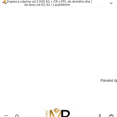
🚚 Doprava zdarma od 2 000 Kč v ČR s PPL do druhého dne |
do boxu od 42; Kč i s pojištěním
Pánské š