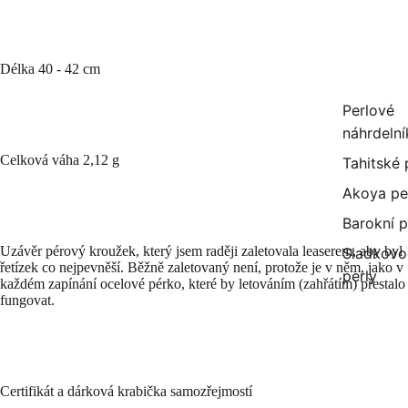
Délka 40 - 42 cm
Perlové
náhrdelní
Celková váha 2,12 g
Tahitské 
Akoya pe
Barokní p
Uzávěr pérový kroužek, který jsem raději zaletovala leaserem, aby byl
Sladkovo
řetízek co nejpevněší. Běžně zaletovaný není, protože je v něm, jako v
perly
každém zapínání ocelové pérko, které by letováním (zahřátím) přestalo
fungovat.
Certifikát a dárková krabička samozřejmostí