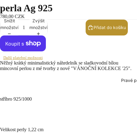
perla Ag 925
780,00 CZK
Snížit
Zvýšit
množství
množství
Přidat do košíku
Další platební možnosti
Něžný krátký minimalistický náhrdelník se sladkovodní bílou
mincovní perlou z mé tvorby z nové "VÁNOČNÍ KOLEKCE '25".
Pravé p
stříbro 925/1000
Velikost perly 1,22 cm